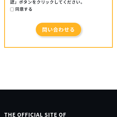
認」ボタンをクリックしてください。
同意する
こ
の
フ
ィ
ー
ル
ド
は
空
の
ま
ま
に
し
THE OFFICIAL SITE OF
て